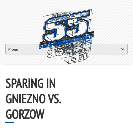
Matej Žagar 55
Skip
to
content
SPARING IN
GNIEZNO VS.
GORZOW