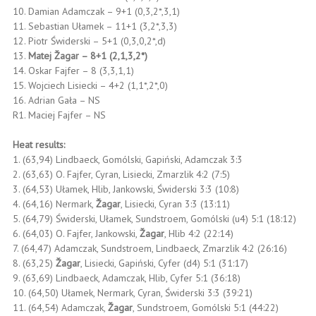
10. Damian Adamczak – 9+1 (0,3,2*,3,1)
11. Sebastian Ułamek – 11+1 (3,2*,3,3)
12. Piotr Świderski – 5+1 (0,3,0,2*,d)
13.
Matej Žagar – 8+1 (2,1,3,2*)
14. Oskar Fajfer – 8 (3,3,1,1)
15. Wojciech Lisiecki – 4+2 (1,1*,2*,0)
16. Adrian Gała – NS
R1. Maciej Fajfer – NS
Heat results:
1. (63,94) Lindbaeck, Gomólski, Gapiński, Adamczak 3:3
2. (63,63) O. Fajfer, Cyran, Lisiecki, Zmarzlik 4:2 (7:5)
3. (64,53) Ułamek, Hlib, Jankowski, Świderski 3:3 (10:8)
4. (64,16) Nermark,
Žagar
, Lisiecki, Cyran 3:3 (13:11)
5. (64,79) Świderski, Ułamek, Sundstroem, Gomólski (u4) 5:1 (18:12)
6. (64,03) O. Fajfer, Jankowski,
Žagar
, Hlib 4:2 (22:14)
7. (64,47) Adamczak, Sundstroem, Lindbaeck, Zmarzlik 4:2 (26:16)
8. (63,25)
Žagar
, Lisiecki, Gapiński, Cyfer (d4) 5:1 (31:17)
9. (63,69) Lindbaeck, Adamczak, Hlib, Cyfer 5:1 (36:18)
10. (64,50) Ułamek, Nermark, Cyran, Świderski 3:3 (39:21)
11. (64,54) Adamczak,
Žagar
, Sundstroem, Gomólski 5:1 (44:22)