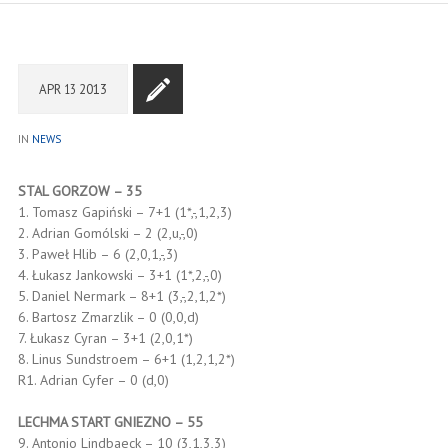
APR
13
2013
IN
NEWS
STAL GORZOW – 35
1. Tomasz Gapiński – 7+1 (1*,-,1,2,3)
2. Adrian Gomólski – 2 (2,u,-,0)
3. Paweł Hlib – 6 (2,0,1,-,3)
4. Łukasz Jankowski – 3+1 (1*,2,-,0)
5. Daniel Nermark – 8+1 (3,-,2,1,2*)
6. Bartosz Zmarzlik – 0 (0,0,d)
7. Łukasz Cyran – 3+1 (2,0,1*)
8. Linus Sundstroem – 6+1 (1,2,1,2*)
R1. Adrian Cyfer – 0 (d,0)
LECHMA START GNIEZNO – 55
9. Antonio Lindbaeck – 10 (3,1,3,3)