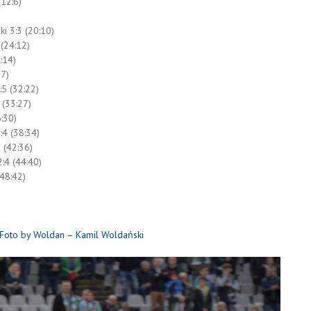
(12:6)
ki 3:3 (20:10)
 (24:12)
:14)
17)
:5 (32:22)
 (33:27)
6:30)
:4 (38:34)
 (42:36)
2:4 (44:40)
(48:42)
Foto by Woldan – Kamil Woldański