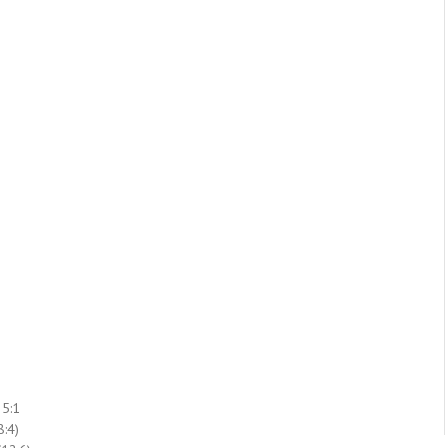
 5:1
8:4)