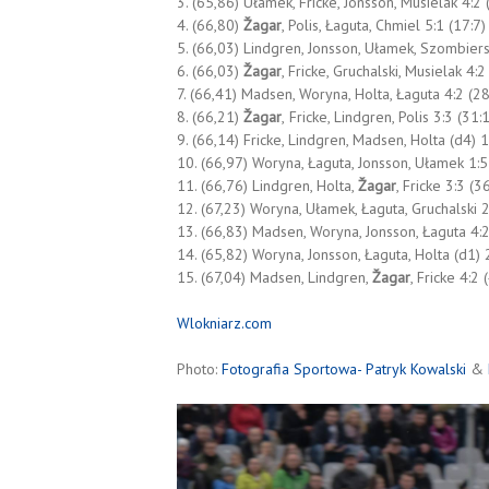
3. (65,86) Ułamek, Fricke, Jonsson, Musielak 4:2 
4. (66,80)
Žagar
, Polis, Łaguta, Chmiel 5:1 (17:7)
5. (66,03) Lindgren, Jonsson, Ułamek, Szombiers
6. (66,03)
Žagar
, Fricke, Gruchalski, Musielak 4:2
7. (66,41) Madsen, Woryna, Holta, Łaguta 4:2 (28
8. (66,21)
Žagar
,
Fricke, Lindgren, Polis 3:3 (31:
9. (66,14) Fricke, Lindgren, Madsen, Holta (d4) 1
10. (66,97) Woryna, Łaguta, Jonsson, Ułamek 1:5
11. (66,76) Lindgren, Holta,
Žagar
, Fricke 3:3 (3
12. (67,23) Woryna, Ułamek, Łaguta, Gruchalski 2
13. (66,83) Madsen, Woryna, Jonsson, Łaguta 4:2
14. (65,82) Woryna, Jonsson, Łaguta, Holta (d1) 
15. (67,04) Madsen, Lindgren,
Žagar
, Fricke 4:2 
Wlokniarz.com
Photo:
Fotografia Sportowa- Patryk Kowalski
&