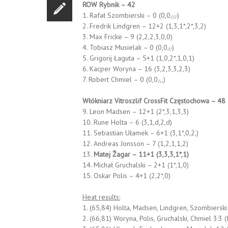
ROW Rybnik – 42
1. Rafał Szombierski – 0 (0,0,-,-,-)
2. Fredrik Lindgren – 12+2 (1,3,1*,2*,3,2)
3. Max Fricke – 9 (2,2,2,3,0,0)
4. Tobiasz Musielak – 0 (0,0,-,-)
5. Grigorij Łaguta – 5+1 (1,0,2*,1,0,1)
6. Kacper Woryna – 16 (3,2,3,3,2,3)
7. Robert Chmiel – 0 (0,0,-,,)
Włókniarz Vitroszlif CrossFit Częstochowa – 48
9. Leon Madsen – 12+1 (2*,3,1,3,3)
10. Rune Holta – 6 (3,1,d,2,d)
11. Sebastian Ułamek – 6+1 (3,1*,0,2,)
12. Andreas Jonsson – 7 (1,2,1,1,2)
13.
Matej Žagar – 11+1 (3,3,3,1*,1)
14. Michał Gruchalski – 2+1 (1*,1,0)
15. Oskar Polis – 4+1 (2,2*,0)
Heat results:
1. (65,84) Holta, Madsen, Lindgren, Szombierski
2. (66,81) Woryna, Polis, Gruchalski, Chmiel 3:3 (