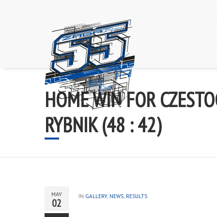
Matej Žagar 55
HOME WIN FOR CZESTO
RYBNIK (48 : 42)
MAY
IN
GALLERY
,
NEWS
,
RESULTS
02